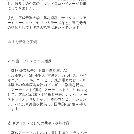
し、数多くの企業のサウンドロゴやイメージを形
にしてきました。
また、平成音楽大学、島村楽器、ナユタス、シア
ーミュージック、セブンカラーズなど、専門分野
の講師としても後進の指導にあたっています。
🎨 主な活動と実績
🎵 作曲・プロデュース活動
【CM・企業広告】 トヨタ自動車、AC、
FILEMAKER、SHIMANO、宝酒造、カルピス、パイ
オニア、HONDA、コーセー、東京電力など、200
本以上の企業広告や社内プレゼンに楽曲を提供。
【アーティスト活動】 アーティスト Eiji Shibata と
して、アルバム2枚とEP1枚を発表。カナダ、オー
ストラリア、ギリシャ、日本のコンピレーション
アルバムにも楽曲を提供し、国際的な評価を得て
います。
🎸 ギタリストとしての共演・参加作品
【著名アーティストとの共演】 世界的トランペッ