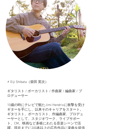
⚡️ Eiji Shibata（柴田 英次）
ギタリスト / ボーカリスト / 作曲家 / 編曲家 / プ
ロデューサー
10歳の時にテレビで観たJimi Hendrixに衝撃を受け
ギターを手にし、以来そのキャリアをスタート。
ギタリスト、ボーカリスト、作編曲家、プロデュ
ーサーとして、スタジオワーク、ライブサポー
ト、CM、映画など多岐にわたる音楽シーンで活
躍。現在までに200本以上の広告作品に楽曲を提供