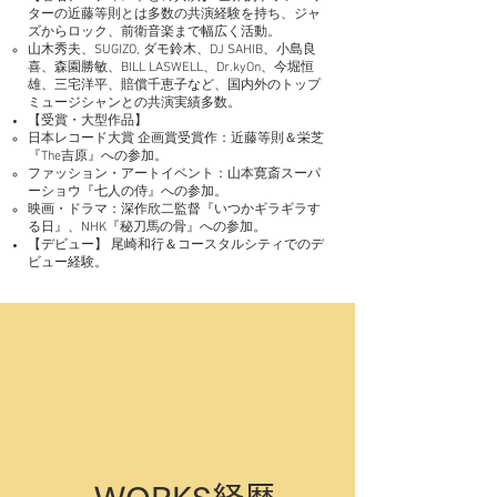
ターの近藤等則とは多数の共演経験を持ち、ジャ
ズからロック、前衛音楽まで幅広く活動。
山木秀夫、SUGIZO, ダモ鈴木、DJ SAHIB、小島良
喜、森園勝敏、BILL LASWELL、Dr.kyOn、今堀恒
雄、三宅洋平、賠償千恵子など、国内外のトップ
ミュージシャンとの共演実績多数。
【受賞・大型作品】
日本レコード大賞 企画賞受賞作：近藤等則＆栄芝
『The吉原』への参加。
ファッション・アートイベント：山本寛斎スーパ
ーショウ『七人の侍』への参加。
映画・ドラマ：深作欣二監督『いつかギラギラす
る日』、NHK『秘刀馬の骨』への参加。
【デビュー】 尾崎和行＆コースタルシティでのデ
ビュー経験。