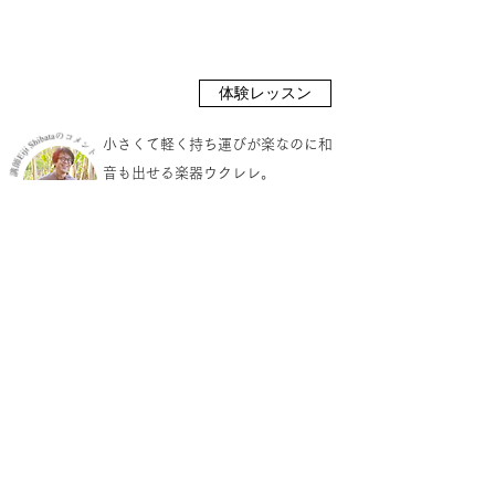
上記料金表をご覧ください
入会金 ¥2000​
体験レッスン無料です
体験レッスン
​小さくて軽く持ち運びが楽なのに和
音も出せる楽器ウクレレ。
ハワイアンはもとより
J POP、
JAZZ、ROCK、演歌、クラシックな
どあらゆるジャンルの音楽を奏でら
れます。
楽器を始めてすぐに幾つか
のコードを押さえられるようにな
り、簡単な曲を弾ける魔法の楽器で
す。数ある楽器の中でも、最短で弾
き語りができるようになる、ものの
一つでしょう。
​ 弾語りの他にも、アンサンブル、ソ
ロウクレレといった楽しみ方もあり