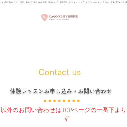
ッスン可！熊本市のギター教室 ゆめタウンはませんすぐ近く｜Dagocomfy 音楽教室 ボイストレーニング オンラインレッスン、ウクレレ、作曲、DTMをプロ
ついて
コース・レッスン
体験レッスン
BLOG
SH
Contact us
体験レッスンお申し込み・お問い合わせ
ン以外のお問い合わせはTOPページの一番下よ
す