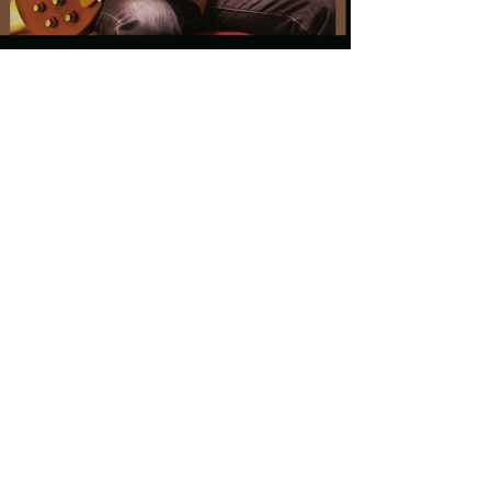
Load video
エイジ シバタ
2022年11月27日
読了時間: 1分
よりJazzyな感じ 日曜日の朝♪
日曜日！ 今日も快晴 僕は仕事です✨ Jazzyな感じ
で #dagocomfy #ギター教室やってます #ウクレレ教
室 #ボイトレ教室 #DTM教室 #作曲教室 #オンライン
レッスン #ambientguitar #sologuitar #熊本市中央区...