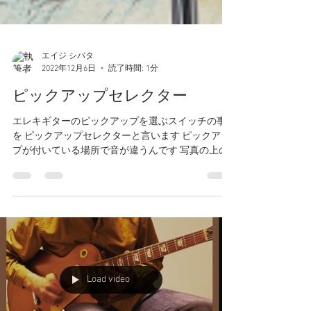
エイジ シバタ
2022年12月6日
読了時間: 1分
ピックアップセレクター
エレキギターのピックアップを選ぶスイッチの事
を ピックアップセレクターと言います ピックアッ
プが付いている場所で音が違うんです 写真の上の
方つまりネック側は太くて丸い音、一番下 ブリ
ッジ側はキラビヤカな感じの音 真ん中 ミドルは
その中間です。 ...