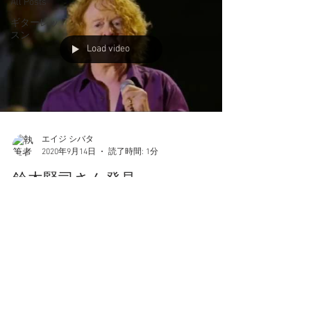
All Posts
ギターレッ
スン
Load video
エイジ シバタ
2020年9月14日
読了時間: 1分
鈴木賢司さん発見
イギリスで活躍しているギタリスト鈴木賢司さ
ん、今日Facebookで見かけたので記事にします。
昔日テレがやってた番組に出演されてました、学
生服着て。優勝すると白いギターとジーンズがも
らえる素人の芸自慢みたいな番組、で見事優勝さ
れてました。 ...