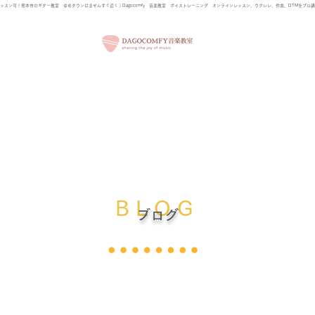
ッスン可！熊本市のギター教室 ゆめタウンはませんすぐ近く｜Dagocomfy 音楽教室 ボイストレーニング オンラインレッスン、ウクレレ、作曲、DTMをプロ
ついて
コース・レッスン
体験レッスン
BLOG
SH
B L O G
ブログ