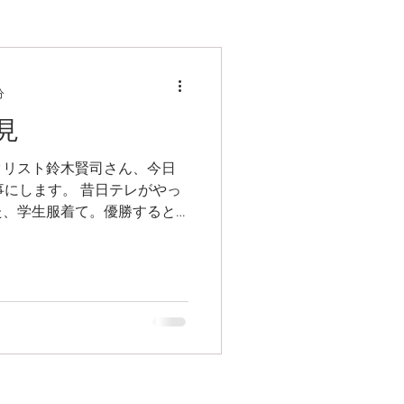
分
見
タリスト鈴木賢司さん、今日
記事にします。 昔日テレがやっ
た、学生服着て。優勝すると
らえる素人の芸自慢みたいな
 ...