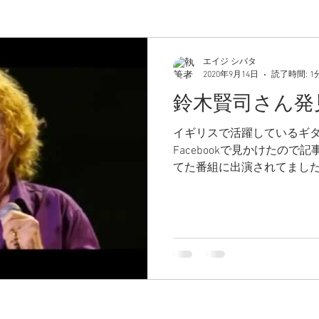
エイジ シバタ
2020年9月14日
読了時間: 1
鈴木賢司さん発
イギリスで活躍しているギ
Facebookで見かけたので
てた番組に出演されてまし
白いギターとジーンズがも
番組、で見事優勝されてました。