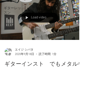
All Posts
ギターレッ
スン
Load video
エイジ シバタ
2020年9月18日
読了時間: 1分
ギターインスト でもメタルや
フュージョンではないやつ
YĪN YĪN 妙に東洋っぽいフレーズでハマるなぁな
んて思ってたらグイグイ引き込まれて最後まで見
ちゃいました。60s/70sのタイファンク！！！にイ
ンスピレーションを受けたというサイケデリック
ファンクYĪN YĪNだそうです なんじゃそりゃ！ ...