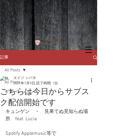
リモートレッスン可！熊本市のギター教室 ゆ
めタウンはませんすぐ近く｜Dagocomfy 音楽
教室 ボイストレーニング オンラインレッス
ン、ウクレレ、作曲、DTMをプロ講師から学ぶ
記事
All Posts
エイジ シバタ
All Posts
2021年7月9日
読了時間: 1分
こちらは今日からサブス
ギターレッスン
ク配信開始です
キュンゲン　・　見果てぬ見知らぬ場
所　feat. Lucia
Spotify Applemusic等で