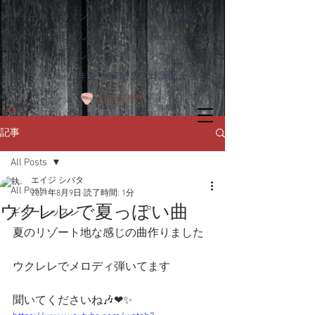
リモートレッスン可！熊本市のギター教室 ゆ
めタウンはませんすぐ近く｜Dagocomfy 音楽
教室 ボイストレーニング オンラインレッス
ン、ウクレレ、作曲、DTMをプロ講師から学ぶ
記事
All Posts
エイジ シバタ
All Posts
2021年8月9日
読了時間: 1分
ウクレレで夏っぽい曲
ギターレッスン
夏のリゾート地な感じの曲作りました
ウクレレでメロディ弾いてます
聞いてくださいね🎶❤✨