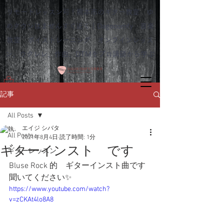
リモートレッスン可！熊本市のギター教室 ゆ
めタウンはませんすぐ近く｜Dagocomfy 音楽
教室 ボイストレーニング オンラインレッス
ン、ウクレレ、作曲、DTMをプロ講師から学ぶ
記事
All Posts
エイジ シバタ
All Posts
2021年8月4日
読了時間: 1分
ギターインスト です
ギターレッスン
Bluse Rock 的　ギターインスト曲です
聞いてください✨
https://www.youtube.com/watch?
v=zCKAt4lo8A8