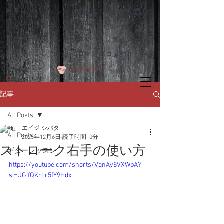
リモートレッスン可！熊本市のギター教室 ゆ
めタウンはませんすぐ近く｜Dagocomfy 音楽
教室 ボイストレーニング オンラインレッス
ン、ウクレレ、作曲、DTMをプロ講師から学ぶ
記事
All Posts
エイジ シバタ
All Posts
2025年12月6日
読了時間: 0分
ストローク右手の使い方
ギターレッスン
https://youtube.com/shorts/VqnAy8VXWpA?
si=UGifQKrLr5fY9Hdx