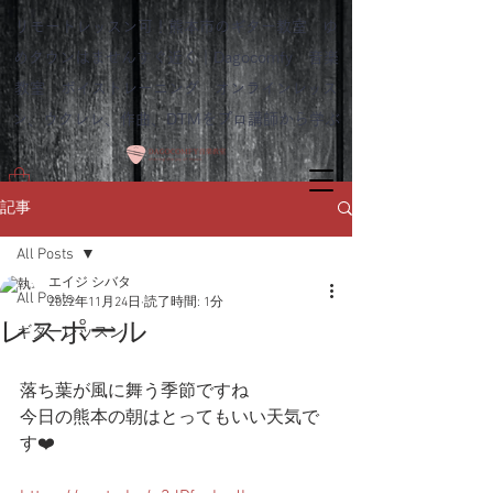
リモートレッスン可！熊本市のギター教室 ゆ
めタウンはませんすぐ近く｜Dagocomfy 音楽
教室 ボイストレーニング オンラインレッス
ン、ウクレレ、作曲、DTMをプロ講師から学ぶ
記事
All Posts
エイジ シバタ
All Posts
2022年11月24日
読了時間: 1分
レスポール
ギターレッスン
落ち葉が風に舞う季節ですね
今日の熊本の朝はとってもいい天気で
す❤️