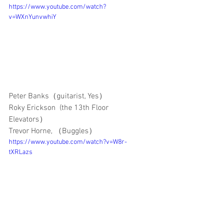
https://www.youtube.com/watch?
v=WXnYunvwhiY
Peter Banks（guitarist, Yes）
Roky Erickson  (the 13th Floor 
Elevators）
Trevor Horne, （Buggles）
https://www.youtube.com/watch?v=W8r-
tXRLazs