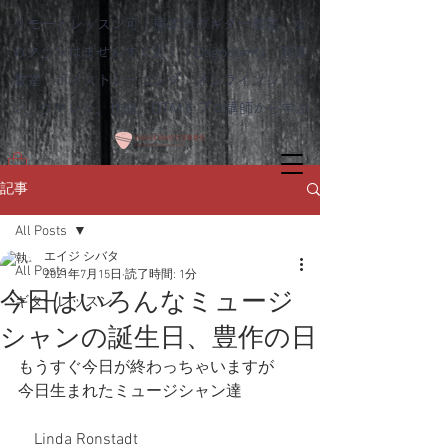
リモートレッスン可！熊本市のギター教室 ゆ
めタウンはませんすぐ近く｜Dagocomfy 音楽
教室 ボイストレーニング オンラインレッス
ン、ウクレレ、作曲、DTMをプロ講師から学ぶ
記事
All Posts
エイジ シバタ
All Posts
2021年7月15日
読了時間: 1分
今日はいろんなミュージ
ギターレッスン
シャンの誕生日、豊作の日
もうすぐ今日が終わっちゃいますが
今日生まれたミュージシャン達
　Linda Ronstadt　