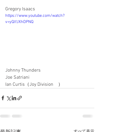
Gregory Isaacs　
https://www.youtube.com/watch?
v=yQlfJXhDPNQ
Johnny Thunders　
Joe Satriani　
Ian Curtis
（
Joy Division
　）
すべて表示