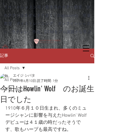
リモートレッスン可！熊本市のギター教室 ゆ
めタウンはませんすぐ近く｜Dagocomfy 音楽
教室 ボイストレーニング オンラインレッス
ン、ウクレレ、作曲、DTMをプロ講師から学ぶ
記事
All Posts
エイジ シバタ
All Posts
2021年6月10日
読了時間: 1分
今日はHowlin' Wolf のお誕生
ギターレッスン
日でした
1910年６月１０日生まれ、多くのミュ
ージシャンに影響を与えたHowlin' Wolf
デビューは４１歳の時だったそうで
す、歌もハープも最高ですね。