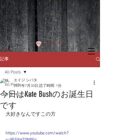
リモートレッスン可！熊本市のギター教室 ゆ
めタウンはませんすぐ近く｜Dagocomfy 音楽
教室 ボイストレーニング オンラインレッス
ン、ウクレレ、作曲、DTMをプロ講師から学ぶ
記事
All Posts
エイジ シバタ
All Posts
2021年7月30日
読了時間: 1分
今日はKate Bushのお誕生日
ギターレッスン
です
大好きなんですこの方
https://www.youtube.com/watch?
v=9F5XHZ0NPGc