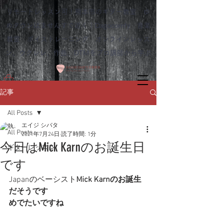
リモートレッスン可！熊本市のギター教室 ゆ
めタウンはませんすぐ近く｜Dagocomfy 音楽
教室 ボイストレーニング オンラインレッス
ン、ウクレレ、作曲、DTMをプロ講師から学ぶ
記事
All Posts
エイジ シバタ
All Posts
2021年7月24日
読了時間: 1分
今日はMick Karnのお誕生日
ギターレッスン
です
Japanのベーシスト
Mick Karnのお誕生
だそうです
めでたいですね