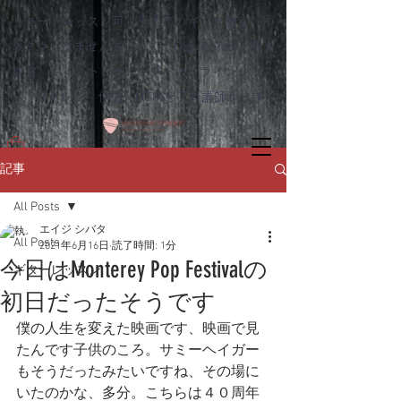
リモートレッスン可！熊本市のギター教室 ゆ
めタウンはませんすぐ近く｜Dagocomfy 音楽
教室 ボイストレーニング オンラインレッス
ン、ウクレレ、作曲、DTMをプロ講師から学ぶ
記事
All Posts
エイジ シバタ
All Posts
2021年6月16日
読了時間: 1分
今日はMonterey Pop Festivalの
ギターレッスン
初日だったそうです
僕の人生を変えた映画です、映画で見
たんです子供のころ。サミーヘイガー
もそうだったみたいですね、その場に
いたのかな、多分。こちらは４０周年