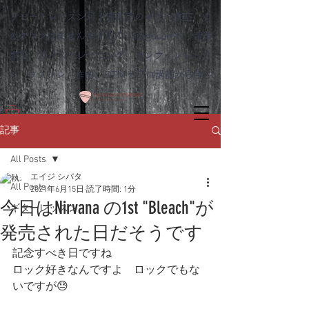
リモートレッスン可！熊本市のギター教室 ゆ
めタウンはませんすぐ近く｜Dagocomfy 音楽
教室 ボイストレーニング オンラインレッス
ン、ウクレレ、作曲、DTMをプロ講師から学ぶ
記事
All Posts
エイジ シバタ
All Posts
2021年6月15日
読了時間: 1分
今日はNirvana の1st "Bleach"が
ギターレッスン
発売された日だそうです
記念すべき日ですね
ロック好きなんですよ　ロックでもな
いですが😓