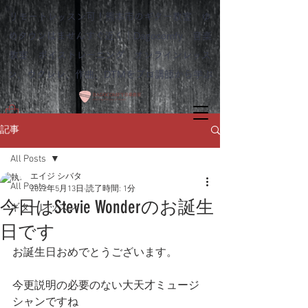
リモートレッスン可！熊本市のギター教室 ゆ
めタウンはませんすぐ近く｜Dagocomfy 音楽
教室 ボイストレーニング オンラインレッス
ン、ウクレレ、作曲、DTMをプロ講師から学ぶ
記事
All Posts
エイジ シバタ
All Posts
2022年5月13日
読了時間: 1分
今日はStevie Wonderのお誕生
ギターレッスン
日です
お誕生日おめでとうございます。
今更説明の必要のない大天才ミュージ
シャンですね