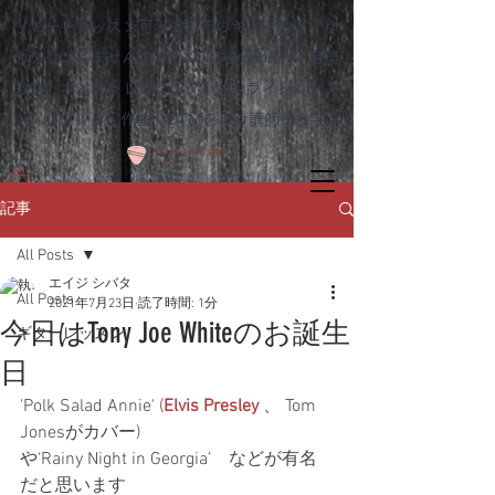
リモートレッスン可！熊本市のギター教室 ゆ
めタウンはませんすぐ近く｜Dagocomfy 音楽
教室 ボイストレーニング オンラインレッス
ン、ウクレレ、作曲、DTMをプロ講師から学ぶ
記事
All Posts
エイジ シバタ
All Posts
2021年7月23日
読了時間: 1分
今日はTony Joe Whiteのお誕生
ギターレッスン
日
'Polk Salad Annie' (
Elvis Presley
 、 Tom 
Jonesがカバー)
や‘Rainy Night in Georgia’　などが有名
だと思います