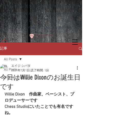
リモートレッスン可！熊本市のギター教室 ゆ
めタウンはませんすぐ近く｜Dagocomfy 音楽
教室 ボイストレーニング オンラインレッス
ン、ウクレレ、作曲、DTMをプロ講師から学ぶ
記事
All Posts
エイジ シバタ
All Posts
2021年7月1日
読了時間: 1分
今日はWillie Dixonのお誕生日
ギターレッスン
です
Willie Dixon　作曲家、ベーシスト、プ
ロデューサーです
Chess Studioにいたことでも有名です
ね。