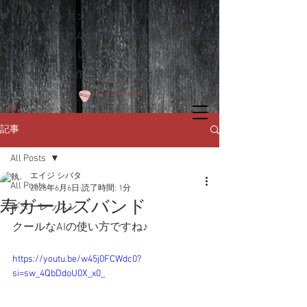
リモートレッスン可！熊本市のギター教室 ゆ
めタウンはませんすぐ近く｜Dagocomfy 音楽
教室 ボイストレーニング オンラインレッス
ン、ウクレレ、作曲、DTMをプロ講師から学ぶ
記事
All Posts
エイジ シバタ
All Posts
2025年6月6日
読了時間: 1分
寿ガールズバンド
ギターレッスン
クールなAIの使い方ですね♪
https://youtu.be/w45j0FCWdc0?
si=sw_4QbDdoU0X_x0_