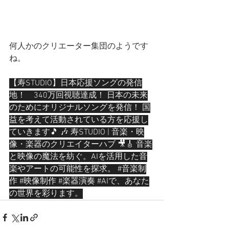
何人かのクリエーター集団のようです
ね。
【寿STUDIO】日本応援ソングの発信
地！　340万回視聴達成！ 日本の未来
のためにオリジナルソングを発信！ 国
益を考えて活動されている方を応援し
ていきます🎵 🎶 寿STUDIO | 音楽・映
像・楽器のクリエイターハブ 🎥🎸 音楽
と映像の魔法を紡ぐ。AIを活用した音
楽やアートの可能性を探求。 
#音楽制
作
#映像制作
#楽器演奏
#AIで
、あなた
の世界を彩ります。