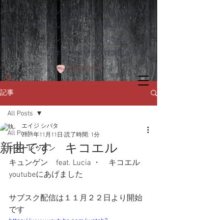
リモートレッスン可！熊本市のギター教室 ゆ
めタウンはませんすぐ近く｜Dagocomfy 音楽
教室 ボイストレーニング オンラインレッス
ン、ウクレレ、作曲、DTMをプロ講師から学ぶ
記事
All Posts
エイジ シバタ
All Posts
2021年11月11日
読了時間: 1分
新曲です キコエル
ギターレッスン
キュンゲン　feat. Lucia ・　キコエル
youtubeにあげました
サブスク配信は１１月２２日より開始
です