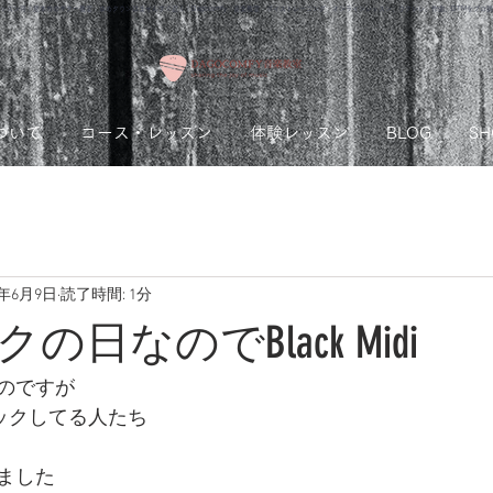
ッスン可！熊本市のギター教室 ゆめタウンはませんすぐ近く｜Dagocomfy 音楽教室 ボイストレーニング オンラインレッスン、ウクレレ、作曲、DTMをプロ
ついて
コース・レッスン
体験レッスン
BLOG
SH
1年6月9日
読了時間: 1分
日なのでBlack Midi
のですが
ロックしてる人たち
ました