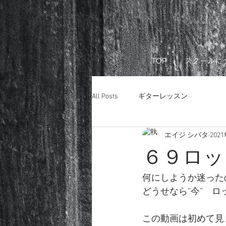
リモートレ
TOP
スクールに
All Posts
ギターレッスン
エイジ シバタ
202
６９ロックの
何にしようか迷った
どうせなら”今”　
この動画は初めて見