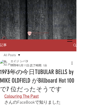
リモートレッスン可！熊本市のギター教室 ゆ
めタウンはませんすぐ近く｜Dagocomfy 音楽
教室 ボイストレーニング オンラインレッス
ン、ウクレレ、作曲、DTMをプロ講師から学ぶ
記事
All Posts
エイジ シバタ
All Posts
2022年5月11日
読了時間: 1分
1973年の今日TUBULAR BELLS by
ギターレッスン
MIKE OLDFIELD がBillboard Hot 100
で7 位だったそうです
Colouring The Past
さんのFaceBookで知りました