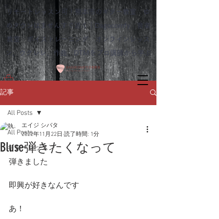
リモートレッスン可！熊本市のギター教室 ゆ
めタウンはませんすぐ近く｜Dagocomfy 音楽
教室 ボイストレーニング オンラインレッス
ン、ウクレレ、作曲、DTMをプロ講師から学ぶ
記事
All Posts
エイジ シバタ
All Posts
2022年11月22日
読了時間: 1分
Bluse弾きたくなって
ギターレッスン
弾きました
即興が好きなんです
あ！