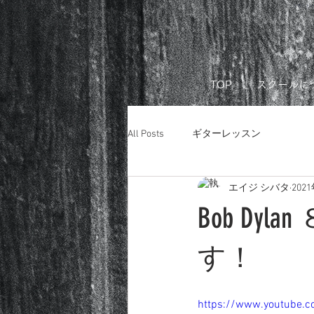
リモートレ
TOP
スクールに
All Posts
ギターレッスン
エイジ シバタ
202
Bob D
す！
https://www.youtube.