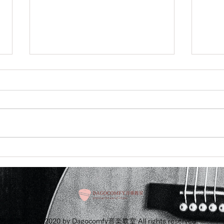
少し前の話ですがこちらCMの
こち
音楽担当させていただきまし
頂き
た
© 2020 by Dagocomfy音楽教室 All rights reserved