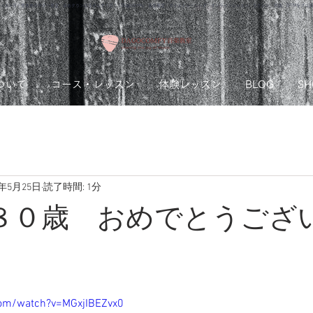
ッスン可！熊本市のギター教室 ゆめタウンはませんすぐ近く｜Dagocomfy 音楽教室 ボイストレーニング オンラインレッスン、ウクレレ、作曲、DTMをプロ
ついて
コース・レッスン
体験レッスン
BLOG
SH
1年5月25日
読了時間: 1分
ylan ８０歳 おめでとうご
com/watch?v=MGxjIBEZvx0