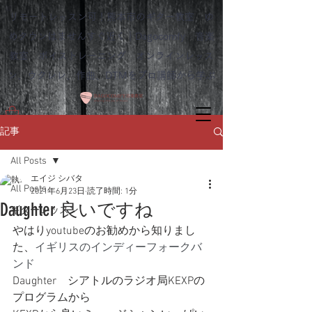
リモートレッスン可！熊本市のギター教室 ゆ
めタウンはませんすぐ近く｜Dagocomfy 音楽
教室 ボイストレーニング オンラインレッス
ン、ウクレレ、作曲、DTMをプロ講師から学ぶ
記事
All Posts
エイジ シバタ
All Posts
2021年6月23日
読了時間: 1分
Daughter 良いですね
ギターレッスン
やはりyoutubeのお勧めから知りまし
た、
イギリスのインディーフォークバ
ンド　
Daughter　シアトルのラジオ局KEXPの
プログラムから