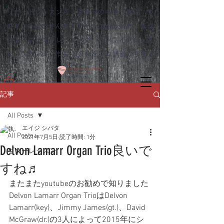
リモートレッスン可！熊本市のギター教室 ゆ
めタウンはませんすぐ近く｜Dagocomfy 音楽
教室 ボイストレーニング オンラインレッス
ン、ウクレレ、作曲、DTMをプロ講師から学ぶ
記事
All Posts
エイジ シバタ
All Posts
2021年7月5日
読了時間: 1分
Delvon Lamarr Organ Trio良いで
ギターレッスン
すね♬
またまたyoutubeのお勧めで知りました
Delvon Lamarr Organ TrioはDelvon 
Lamarr(key)、Jimmy James(gt.)、David 
McGraw(dr.)の3人によって2015年にシ