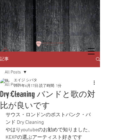
リモートレッスン可！熊本市のギター教室 ゆ
めタウンはませんすぐ近く｜Dagocomfy 音楽
教室 ボイストレーニング オンラインレッス
ン、ウクレレ、作曲、DTMをプロ講師から学ぶ
記事
All Posts
エイジ シバタ
All Posts
2021年6月17日
読了時間: 1分
Dry Cleaning バンドと歌の対
ギターレッスン
比が良いです
サウス・ロンドンのポストパンク・バ
ンド Dry Cleaning 
やはりyoutubeのお勧めで知りました、
KEXPの選ぶアーティスト好きです