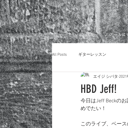
リモートレ
TOP
スクールに
All Posts
ギターレッスン
エイジ シバタ
202
HBD Jeff!
今日はJeff Beck
めでたい！
このライブ、ベース