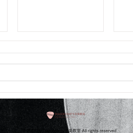
少し前の話ですがこちらCMの
こち
音楽担当させていただきまし
頂き
た
© 2020 by Dagocomfy音楽教室 All rights reserved