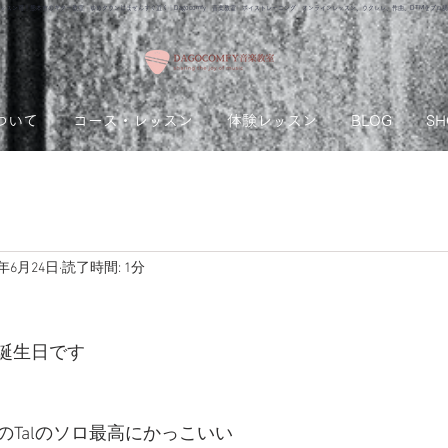
ッスン可！熊本市のギター教室 ゆめタウンはませんすぐ近く｜Dagocomfy 音楽教室 ボイストレーニング オンラインレッスン、ウクレレ、作曲、DTMをプロ
ついて
コース・レッスン
体験レッスン
BLOG
SH
1年6月24日
読了時間: 1分
のお誕生日です
のTalのソロ最高にかっこいい