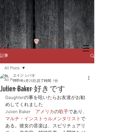
リモートレッスン可！熊本市のギター教室 ゆ
めタウンはませんすぐ近く｜Dagocomfy 音楽
教室 ボイストレーニング オンラインレッス
ン、ウクレレ、作曲、DTMをプロ講師から学ぶ
記事
All Posts
エイジ シバタ
All Posts
2021年6月25日
読了時間: 1分
Julien Baker 好きです
ギターレッスン
Daughterの事を呟いたらお友達がお勧
めしてくれました
Julien Baker　
アメリカ
の
歌手
であり、
マルチ・インストゥルメンタリスト
で
ある。彼女の音楽は、スピリチュアリ