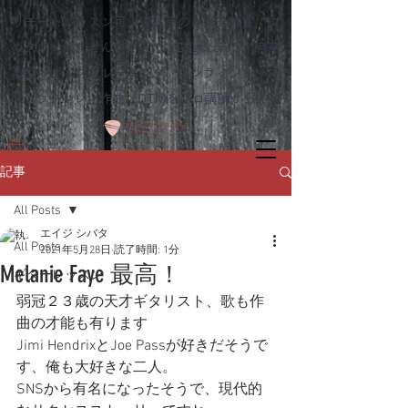
リモートレッスン可！熊本市のギター教室 ゆ
めタウンはませんすぐ近く｜Dagocomfy 音楽
教室 ボイストレーニング オンラインレッス
ン、ウクレレ、作曲、DTMをプロ講師から学ぶ
記事
All Posts
エイジ シバタ
All Posts
2021年5月28日
読了時間: 1分
Melanie Faye 最高！
ギターレッスン
弱冠２３歳の天才ギタリスト、歌も作
曲の才能も有ります
Jimi HendrixとJoe Passが好きだそうで
す、俺も大好きな二人。
SNSから有名になったそうで、現代的