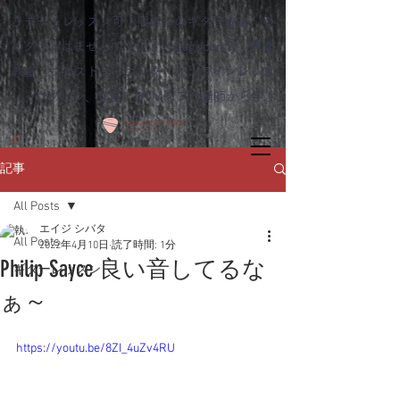
リモートレッスン可！熊本市のギター教室 ゆ
めタウンはませんすぐ近く｜Dagocomfy 音楽
教室 ボイストレーニング オンラインレッス
ン、ウクレレ、作曲、DTMをプロ講師から学ぶ
記事
All Posts
エイジ シバタ
All Posts
2022年4月10日
読了時間: 1分
Philip Sayce 良い音してるな
ギターレッスン
ぁ～
https://youtu.be/8ZI_4uZv4RU