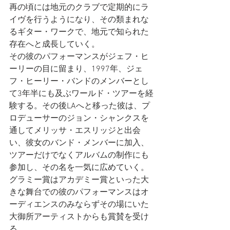
再の頃には地元のクラブで定期的にラ
イヴを行うようになり、その類まれな
るギター・ワークで、地元で知られた
存在へと成長していく。
その彼のパフォーマンスがジェフ・ヒ
ーリーの目に留まり、1997年、ジェ
フ・ヒーリー・バンドのメンバーとし
て3年半にも及ぶワールド・ツアーを経
験する。その後LAへと移った彼は、プ
ロデューサーのジョン・シャンクスを
通してメリッサ・エスリッジと出会
い、彼女のバンド・メンバーに加入、
ツアーだけでなくアルバムの制作にも
参加し、その名を一気に広めていく。
グラミー賞はアカデミー賞といった大
きな舞台での彼のパフォーマンスはオ
ーディエンスのみならずその場にいた
大御所アーティストからも賞賛を受け
る。