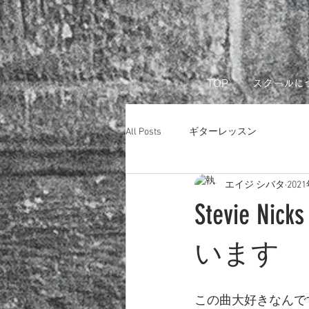
リモートレ
TOP
スクールに
All Posts
ギターレッスン
エイジ シバタ
202
Stevie
います
この曲大好きなんで