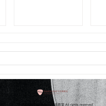
少し前の話ですがこちらCMの
こち
音楽担当させていただきまし
頂き
た
© 2020 by Dagocomfy音楽教室 All rights reserved