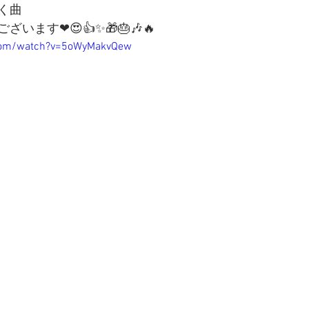
く曲
います❤😍👍✨🎁🎂🎶🔥
.com/watch?v=5oWyMakvQew