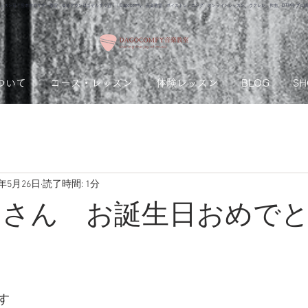
ッスン可！熊本市のギター教室 ゆめタウンはませんすぐ近く｜Dagocomfy 音楽教室 ボイストレーニング オンラインレッスン、ウクレレ、作曲、DTMをプロ
ついて
コース・レッスン
体験レッスン
BLOG
SH
1年5月26日
読了時間: 1分
 Nicks さん お誕生日おめ
す