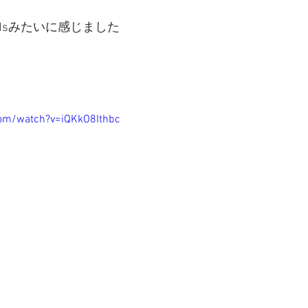
Headsみたいに感じました
com/watch?v=iQKkO8Ithbc