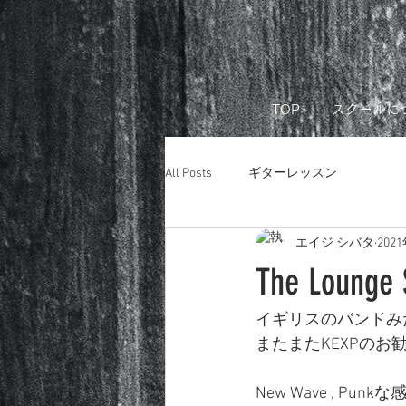
リモートレ
TOP
スクールに
All Posts
ギターレッスン
エイジ シバタ
202
The Loun
イギリスのバンドみ
またまたKEXPのお
New Wave , Pu