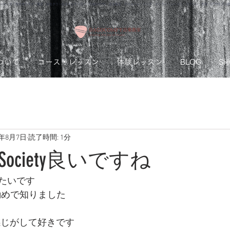
ッスン可！熊本市のギター教室 ゆめタウンはませんすぐ近く｜Dagocomfy 音楽教室 ボイストレーニング オンラインレッスン、ウクレレ、作曲、DTMをプロ
ついて
コース・レッスン
体験レッスン
BLOG
SH
1年8月7日
読了時間: 1分
ge Society良いですね
たいです
勧めで知りました
nkな感じがして好きです