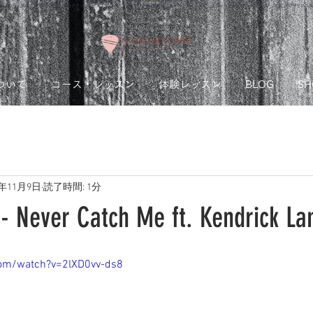
ッスン可！熊本市のギター教室 ゆめタウンはませんすぐ近く｜Dagocomfy 音楽教室 ボイストレーニング オンラインレッスン、ウクレレ、作曲、DTMをプロ
ついて
コース・レッスン
体験レッスン
BLOG
SH
0年11月9日
読了時間: 1分
 - Never Catch Me ft. Kendrick L
com/watch?v=2lXD0vv-ds8