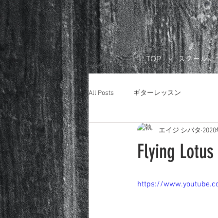
リモートレ
TOP
スクールに
All Posts
ギターレッスン
エイジ シバタ
202
Flying Lotus
https://www.youtube.